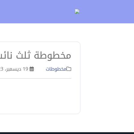
لتخطي
لى
لمحتوى
مخطوطة ثلث نائب 
مخطوطات
19 ديسمبر، 2023