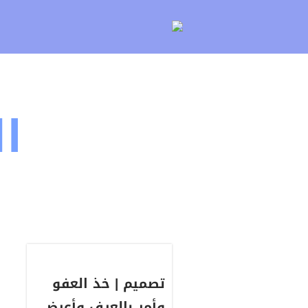
لتخطي
لى
لمحتوى
ا
تصميم | خذ العفو
وأمر بالعرف وأعرض