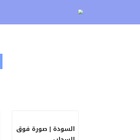
لتخطي
لى
لمحتوى
ا
السودة | صورة فوق
السحاب