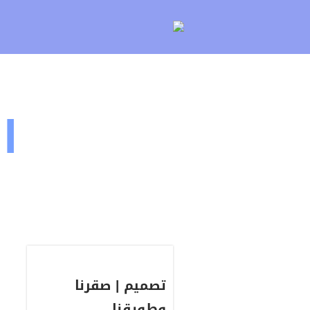
لتخطي
لى
لمحتوى
ا
تصميم | صقرنا
وطويقنا