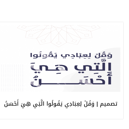
تصميم | وَقُلْ لِعِبَادِي يَقُولُوا الَّتِي هِيَ أَحْسَنُ