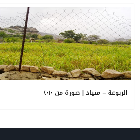
الربوعة – منياد | صورة من ٢٠١٠