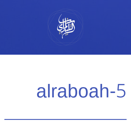
لتخطي
لى
لمحتوى
alraboah-5