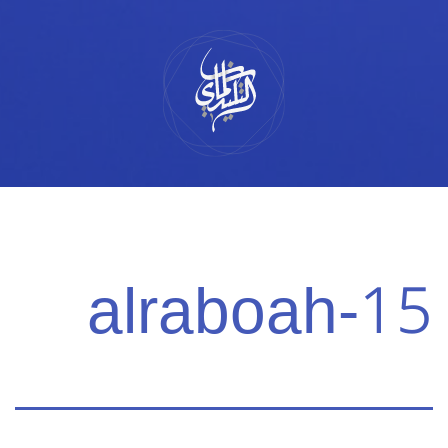
لتخطي
لى
لمحتوى
alraboah-15