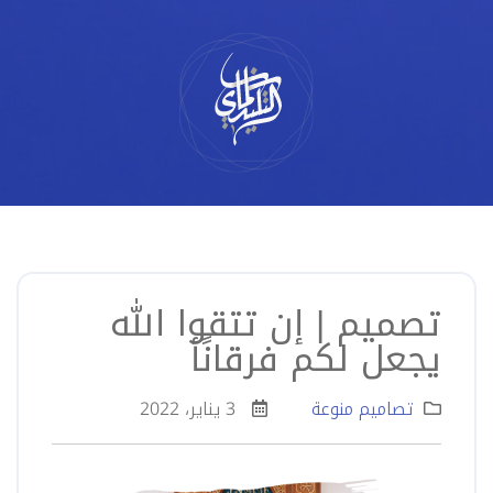
لتخطي
لى
لمحتوى
تصميم | إن تتقوا الله
يجعل لكم فرقانًأ
تصاميم منوعة
3 يناير، 2022