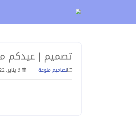
لتخطي
لى
لمحتوى
تصميم | عيدكم مب
تصاميم منوعة
3 يناير، 2022