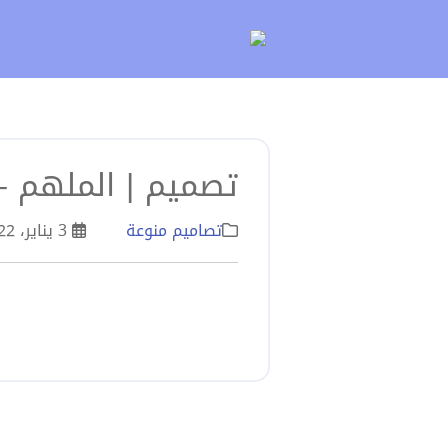
لتخطي
لى
لمحتوى
تصميم | الملهم –
تصاميم منوعة
3 يناير، 2022