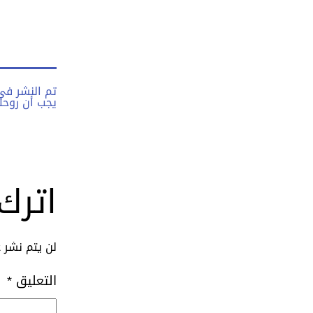
تم النشر ف
يجب أن روحك 
اترك 
لن يتم نشر ع
التعليق
*