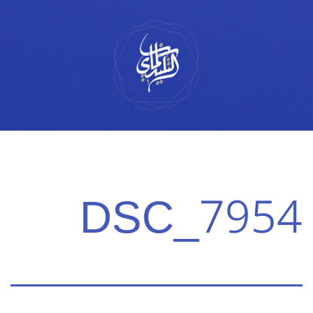
لتخطي
لى
لمحتوى
DSC_7954