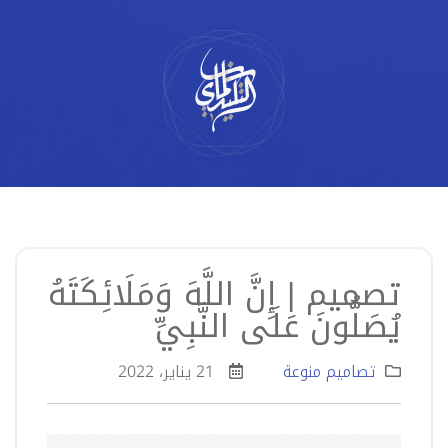
لتخطي
لى
لمحتوى
تصميم | إِنَّ اللَّهَ وَمَلَائِكَتَهُ
يُصَلُّونَ عَلَى النَّبِيِّ
تصاميم منوعة
21 يناير، 2022