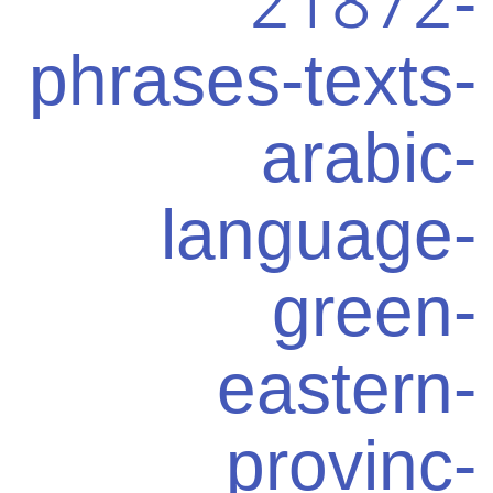
21872-
phrases-texts-
arabic-
language-
green-
eastern-
provinc-