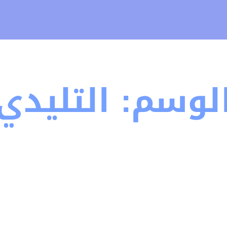
لوسم:
التليدي