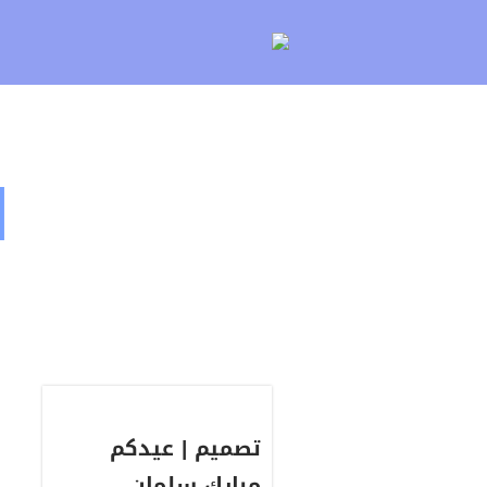
لتخطي
لى
لمحتوى
ا
تصميم | عيدكم
مبارك سلمان