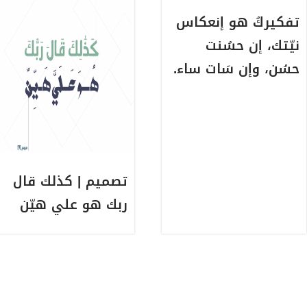
تفكيركُ هو إنعكاس
نيّتك، إن حسُنت
حسُن، وإن سَات ساء.
تصميم | كذلك قال
ربك هو علي هيّن