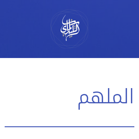
لتخطي
لى
لمحتوى
الملهم