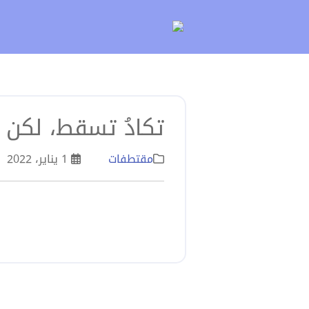
لتخطي
لى
لمحتوى
تكادُ تسقط، لكن 
مقتطفات
1 يناير، 2022