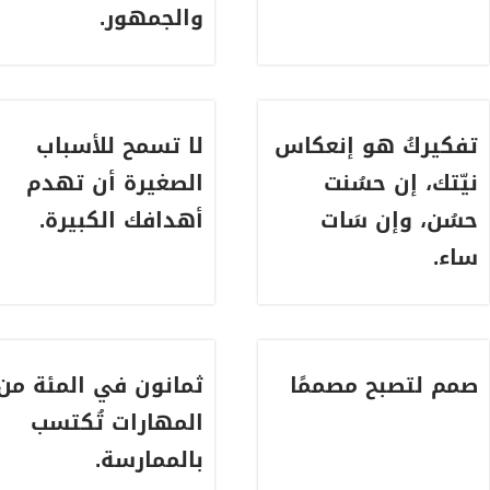
والجمهور.
تفكيركُ هو إنعكاس
لا تسمح للأسباب
نيّتك، إن حسُنت
الصغيرة أن تهدم
حسُن، وإن سَات
أهدافك الكبيرة.
ساء.
صمم لتصبح مصممًا
‏ثمانون في المئة من
⁧‫المهارات‬⁩ تُكتسب
بالممارسة.