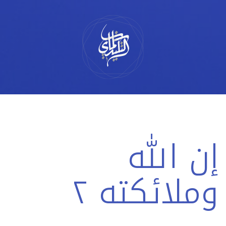
لتخطي
لى
لمحتوى
إن الله
وملائكته ٢