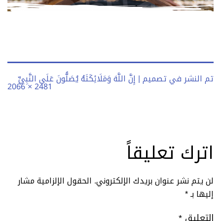
تم النشر في
تصميم | إِنَّ اللَّهَ وَمَلَائِكَتَهُ يُصَلُّونَ عَلَى النَّبِيِّ
الحجم
2481 × 2066
الكامل
اترك تعليقاً
لن يتم نشر عنوان بريدك الإلكتروني.
الحقول الإلزامية مشار
إليها بـ
*
التعليق
*