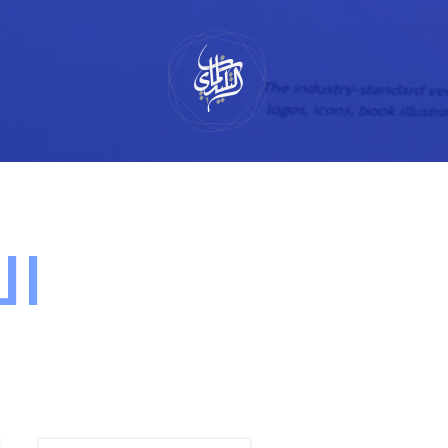
لتخطي
لى
لمحتوى
ال